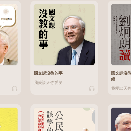
國文課沒教的事
國文課沒
經
我愛談天你愛笑
我愛談天