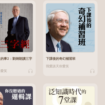
下課後的奇幻補習班
教的事2：劉炯朗讀三字
我愛談天你愛笑
你愛笑