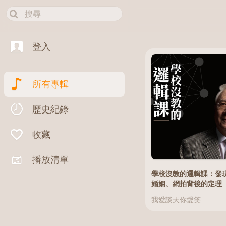
登入
所有專輯
歷史紀錄
收藏
播放清單
學校沒教的邏輯課：發
婚姻、網拍背後的定理
我愛談天你愛笑