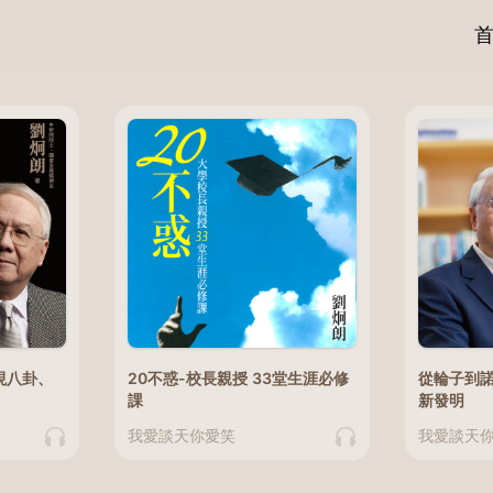
現八卦、
20不惑-校長親授 33堂生涯必修
從輪子到
課
新發明
我愛談天你愛笑
我愛談天